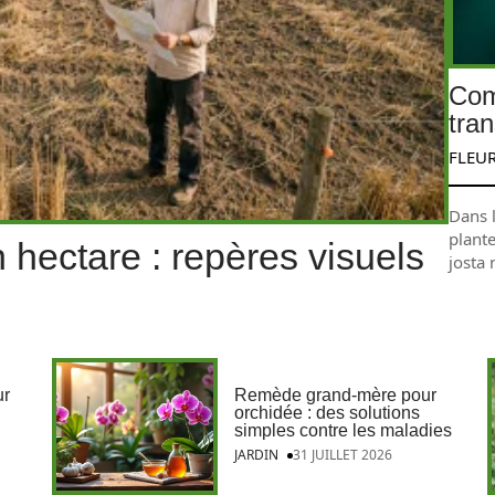
Com
tra
FLEU
Dans 
plante
hectare : repères visuels
josta 
ur
Remède grand-mère pour
orchidée : des solutions
simples contre les maladies
JARDIN
31 JUILLET 2026