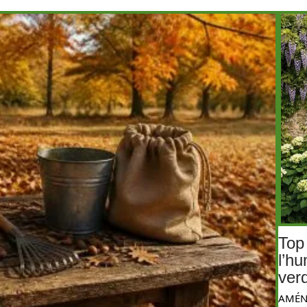
Top
l’hu
ver
AMÉN