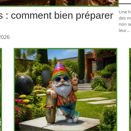
Une hu
 : comment bien préparer
des m
non s
leur
…
2026