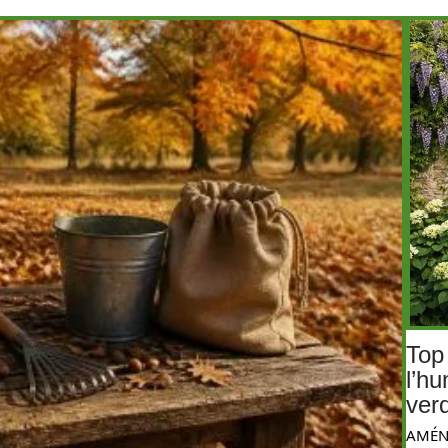
Top
l’hu
ver
AMÉN