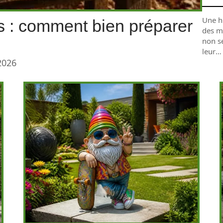
Une hu
 : comment bien préparer
des m
non s
leur
…
2026