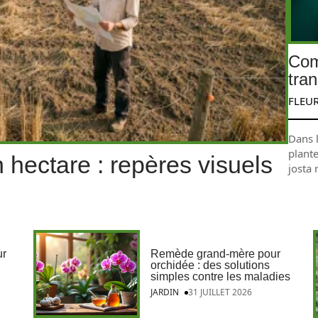
Com
tra
FLEU
Dans 
plante
hectare : repères visuels
josta 
ur
Remède grand-mère pour
orchidée : des solutions
simples contre les maladies
JARDIN
31 JUILLET 2026