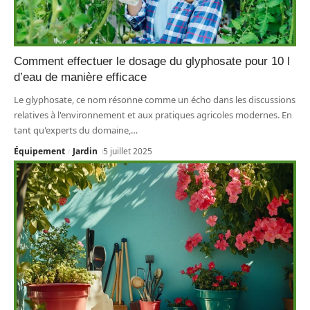
Comment effectuer le dosage du glyphosate pour 10 l
d’eau de manière efficace
Le glyphosate, ce nom résonne comme un écho dans les discussions
relatives à l'environnement et aux pratiques agricoles modernes. En
tant qu'experts du domaine,
…
Équipement
Jardin
5 juillet 2025