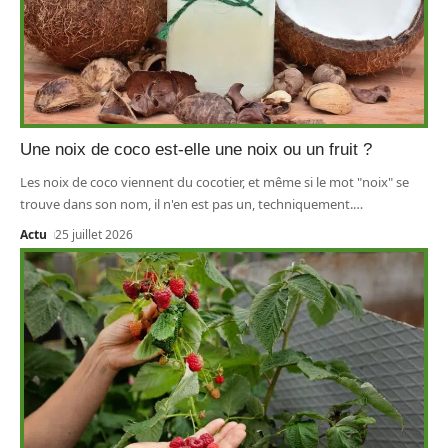
Une noix de coco est-elle une noix ou un fruit ?
Les noix de coco viennent du cocotier, et même si le mot "noix" se
trouve dans son nom, il n'en est pas un, techniquement.
…
Actu
25 juillet 2026