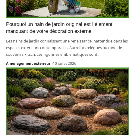
Pourquoi un nain de jardin original est l’élément
manquant de votre décoration externe
Les nains de jardin connaissent une renaissance inattendue dans les
espaces extérieurs contemporains. Autrefois relégués au rang de
souvenirs kitsch, ces figurines emblématiques sont
…
Aménagement extérieur
10 juillet 2026