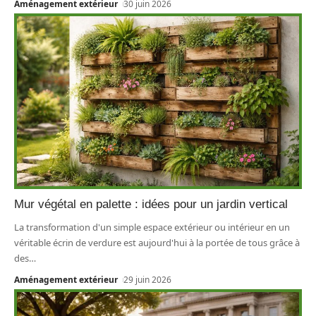
Aménagement extérieur
30 juin 2026
Mur végétal en palette : idées pour un jardin vertical
La transformation d'un simple espace extérieur ou intérieur en un
véritable écrin de verdure est aujourd'hui à la portée de tous grâce à
des
…
Aménagement extérieur
29 juin 2026