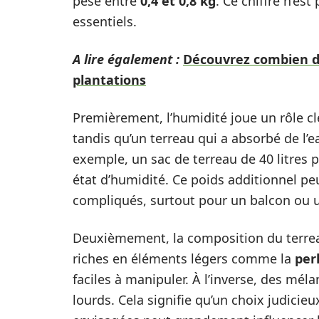
pèse entre
0,4 et 0,8 kg
. Ce chiffre n’es
essentiels.
A lire également :
Découvrez combien d
plantations
Premièrement, l’humidité joue un rôle clé
tandis qu’un terreau qui a absorbé de l’
exemple, un sac de terreau de 40 litres 
état d’humidité. Ce poids additionnel peu
compliqués, surtout pour un balcon ou u
Deuxièmement, la composition du terrea
riches en éléments légers comme la
perl
faciles à manipuler. À l’inverse, des mél
lourds. Cela signifie qu’un choix judicie