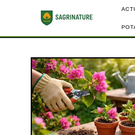
ACT
POT