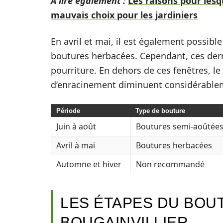
A lire également :
Les raisons pour les
mauvais choix pour les jardiniers
En avril et mai, il est également possibl
boutures herbacées. Cependant, ces dern
pourriture. En dehors de ces fenêtres, l
d’enracinement diminuent considérableme
Période
Type de bouture
Juin à août
Boutures semi-aoûtée
Avril à mai
Boutures herbacées
Automne et hiver
Non recommandé
LES ÉTAPES DU BOU
BOUGAINVILLIER