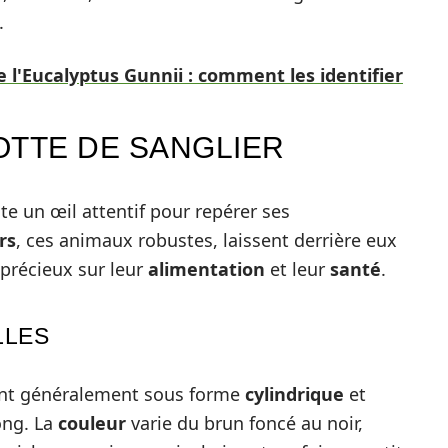
.
e l'Eucalyptus Gunnii : comment les identifier
OTTE DE SANGLIER
te un œil attentif pour repérer ses
rs
, ces animaux robustes, laissent derrière eux
 précieux sur leur
alimentation
et leur
santé
.
LLES
ent généralement sous forme
cylindrique
et
ong. La
couleur
varie du brun foncé au noir,