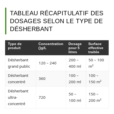
TABLEAU RÉCAPITULATIF DES
DOSAGES SELON LE TYPE DE
DÉSHERBANT
Type de
Concentration
Dosage
Surface
produit
()g/L
pour 5
effective
litres
traitée
Désherbant
200 –
50 – 100
120 – 240
grand public
400 ml
m²
Désherbant
100 –
100 –
360
concentré
200 ml
150 m²
Désherbant
50 –
150 –
ultra-
720
100 ml
200 m²
concentré