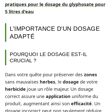
pratiques pour le dosage du glyphosate pour
5 litres d'eau
L’IMPORTANCE D’UN DOSAGE
ADAPTÉ
POURQUOI LE DOSAGE EST-IL
CRUCIAL ?
Dans votre quête pour préserver des
zones
sans mauvaises
herbes
, le
dosage
de votre
herbicide
joue un rôle majeur. Un dosage
correct assure une
application
uniforme du
produit, augmentant ainsi son
efficacité
. Un
dosage incorrect peut non seulement réduire