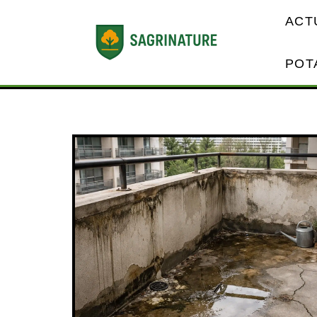
ACT
POT