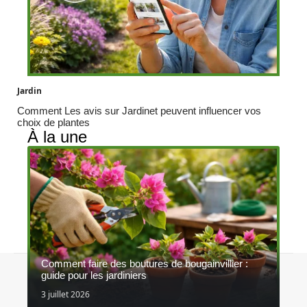
Jardin
Comment Les avis sur Jardinet peuvent influencer vos
choix de plantes
À la une
Comment faire des boutures de bougainvillier :
Contact
Mentions légales
Sitemap
guide pour les jardiniers
© 2026 | concoursagrinature.be
3 juillet 2026