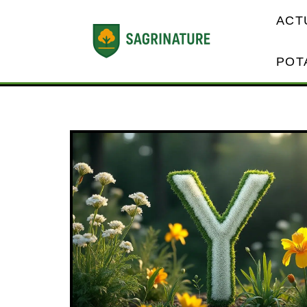
ACT
POT