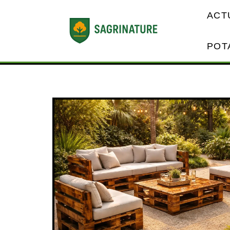
ACT
POT