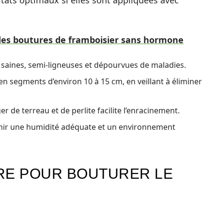
tats optimaux si elles sont appliquées avec
es boutures de framboisier sans hormone
 saines, semi-ligneuses et dépourvues de maladies.
en segments d’environ 10 à 15 cm, en veillant à éliminer
r de terreau et de perlite facilite l’enracinement.
nir une humidité adéquate et un environnement
RE POUR BOUTURER LE