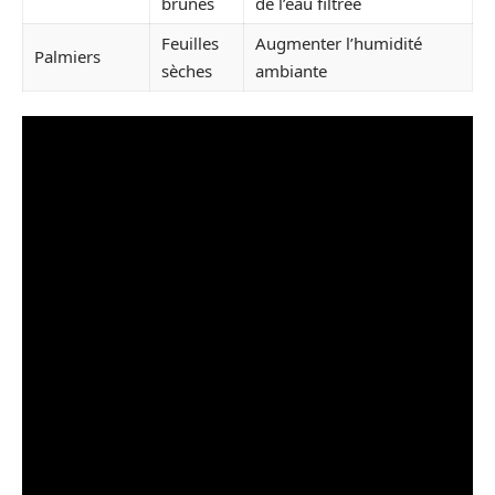
brunes
de l’eau filtrée
Feuilles
Augmenter l’humidité
Palmiers
sèches
ambiante