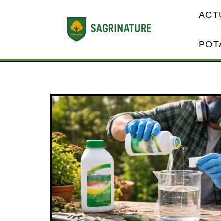
ACT
POT