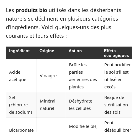
Les
produits bio
utilisés dans les désherbants
naturels se déclinent en plusieurs catégories
d’ingrédients. Voici quelques-uns des plus
courants et leurs effets :
Ingrédient
Origine
Action
Effets
écologiques
Brûle les
Peut acidifier
Acide
parties
le sol s’il est
Vinaigre
acétique
aériennes des
utilisé en
plantes
excès
Sel
Risque de
Minéral
Déshydrate
(chlorure
stérilisation
naturel
les cellules
de sodium)
des sols
Peut
Modifie le pH,
Bicarbonate
déséquilibrer