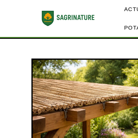
ACT
POT