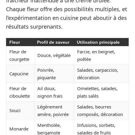
fraîcheur inattendue à une crème brûlée.
Chaque fleur offre des possibilités multiples, et
l’expérimentation en cuisine peut aboutir à des
résultats surprenants.
Fleur
Profil de saveur
Utilisation principale
Fleur de
Farcie, en beignet,
Douce, végétale
courgette
poêlée
Poivrée,
Salades, carpaccios,
Capucine
piquante
décoration
Fleur de
Ail doux,
Omelettes, salades,
ciboulette
oignon frais
plats salés
Légèrement
Salades, beurres
Souci
amère, poivrée
composés, décoration
Mentholée,
Infusions, sorbets,
Monarde
bergamote
salades de fruits