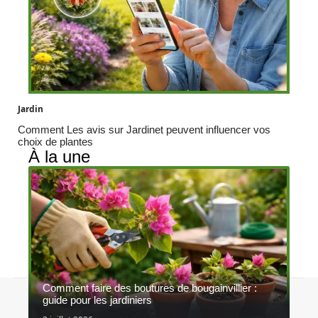
Jardin
Comment Les avis sur Jardinet peuvent influencer vos
choix de plantes
À la une
Comment faire des boutures de bougainvillier :
Contact
Mentions légales
Sitemap
guide pour les jardiniers