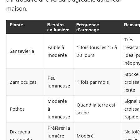
maison.
Plante
Besoins
Fréquence
Remar
en lumière
d’arrosage
Très
Faible à
1 fois tous les 15 à
résista
Sansevieria
modérée
20 jours
idéal p
néophy
Stocke 
Peu
Zamioculcas
1 fois par mois
croiss
lumineuse
lente
Modérée
Signal 
Quand la terre est
Pothos
à
croiss
sèche
lumineuse
rapide
Préférer la
Dracaena
Ne tolè
lumière
Modéré
marginata
l’excès