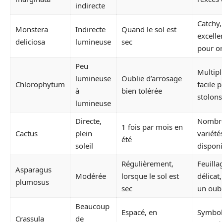
indirecte
Catchy,
Monstera
Indirecte
Quand le sol est
excelle
deliciosa
lumineuse
sec
pour o
Peu
Multipl
lumineuse
Oublie d’arrosage
Chlorophytum
facile 
à
bien tolérée
stolons
lumineuse
Directe,
Nombr
1 fois par mois en
Cactus
plein
variété
été
soleil
dispon
Régulièrement,
Feuilla
Asparagus
Modérée
lorsque le sol est
délicat,
plumosus
sec
un oubl
Beaucoup
Espacé, en
Symbol
Crassula
de