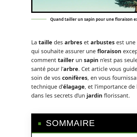
Quand tailler un sapin pour une floraison 
La
taille
des
arbres
et
arbustes
est une 
qui souhaite assurer une
floraison
excep
comment
tailler
un
sapin
n’est pas seul
santé pour l’
arbre
. Cet article vous guid
soin de vos
conifères
, en vous fourniss
technique d’
élagage
, et l’importance de
dans les secrets d’un
jardin
florissant.
SOMMAIRE