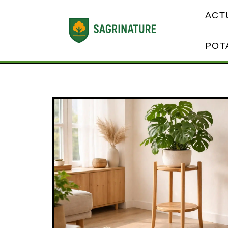
ACT
POT