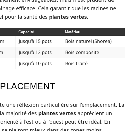
ainage efficace. Cela garantit que les racines ne
el pour la santé des
plantes vertes
.
Capacité
Matériau
 cm
Jusqu’à 15 pots
Bois naturel (Shorea)
cm
Jusqu’à 12 pots
Bois composite
m
Jusqu’à 10 pots
Bois traité
MPLACEMENT
te une réflexion particulière sur l’emplacement. La
 la majorité des
plantes vertes
apprécient un
rienté à l’est ou à l’ouest peut être idéal. En
e se plairont mieux dans des zones moins