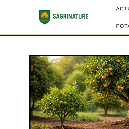
ACT
POT