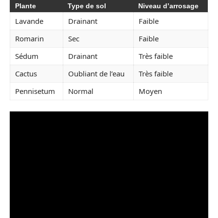
Plante
Type de sol
Niveau d’arrosage
Lavande
Drainant
Faible
Romarin
Sec
Faible
Sédum
Drainant
Très faible
Cactus
Oubliant de l’eau
Très faible
Pennisetum
Normal
Moyen