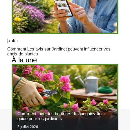
Jardin
Comment Les avis sur Jardinet peuvent influencer vos
choix de plantes
À la une
Comment faire des boutures de bougainvillier :
Contact
Mentions légales
Sitemap
guide pour les jardiniers
© 2026 | concoursagrinature.be
3 juillet 2026