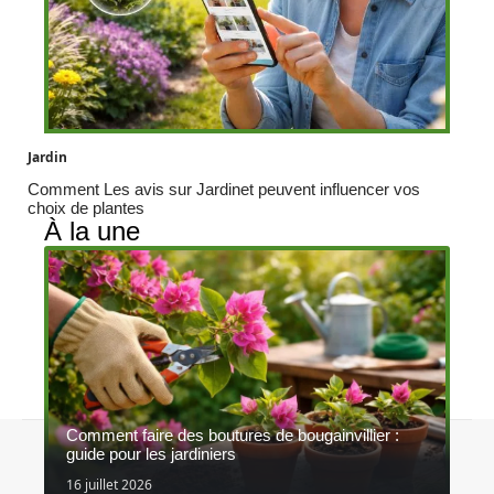
Jardin
Comment Les avis sur Jardinet peuvent influencer vos
choix de plantes
À la une
Comment faire des boutures de bougainvillier :
Contact
Mentions légales
Sitemap
guide pour les jardiniers
© 2026 | concoursagrinature.be
16 juillet 2026