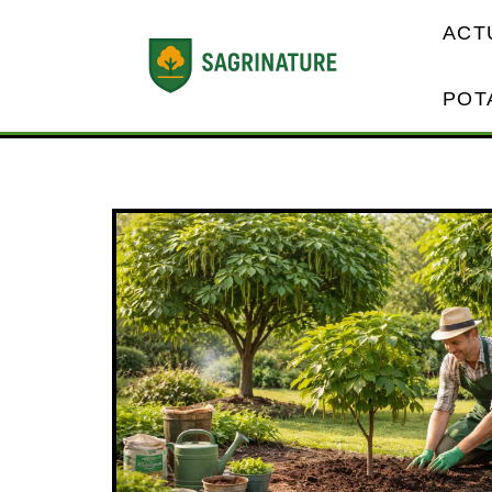
ACT
POT